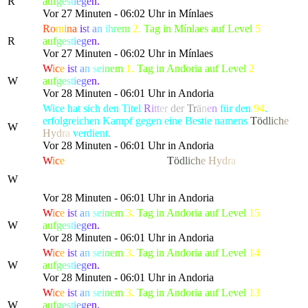
R
a
u
f
g
e
s
t
i
e
g
e
n.
Vor 27 Minuten - 06:02 Uhr in Mínlaes
R
o
m
i
n
a
i
s
t
a
n
i
h
r
e
m
2.
Tag in Mínlaes auf Level
5
R
a
u
f
g
e
s
t
i
e
g
e
n.
Vor 27 Minuten - 06:02 Uhr in Mínlaes
W
i
c
e
i
s
t
a
n
s
e
i
n
e
m
1.
Tag in Andoria auf Level
2
W
a
u
f
g
e
s
t
i
e
g
e
n.
Vor 28 Minuten - 06:01 Uhr in Andoria
Wice hat sich den Titel
R
i
tt
er
der
T
r
ä
n
e
n
für den
94
.
erfolgreichen Kampf gegen eine Bestie namens
T
ö
d
l
i
c
h
e
W
H
y
d
r
a
verdient.
Vor 28 Minuten - 06:01 Uhr in Andoria
W
i
c
e
hat die gefürchtete, als
T
ö
d
l
i
c
h
e
H
y
d
r
a
bekannte
Kreatur besiegt, die alle Bewohner von Lonari in Angst
W
und Schrecken versetzte.
Vor 28 Minuten - 06:01 Uhr in Andoria
W
i
c
e
i
s
t
a
n
s
e
i
n
e
m
3.
Tag in Andoria auf Level
15
W
a
u
f
g
e
s
t
i
e
g
e
n.
Vor 28 Minuten - 06:01 Uhr in Andoria
W
i
c
e
i
s
t
a
n
s
e
i
n
e
m
3.
Tag in Andoria auf Level
14
W
a
u
f
g
e
s
t
i
e
g
e
n.
Vor 28 Minuten - 06:01 Uhr in Andoria
W
i
c
e
i
s
t
a
n
s
e
i
n
e
m
3.
Tag in Andoria auf Level
13
W
a
u
f
g
e
s
t
i
e
g
e
n.