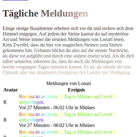
T
ä
g
l
i
c
h
e
M
el
d
u
n
g
e
n
E
i
n
i
g
e
r
i
e
s
i
g
e
B
a
s
a
l
t
s
t
e
i
n
e
e
r
h
e
b
e
n
s
i
c
h
v
o
r
d
i
r
u
n
d
r
e
c
k
e
n
s
i
c
h
d
e
m
H
i
m
m
e
l
e
n
t
g
e
g
e
n
.
A
u
f
j
e
d
e
m
d
e
r
S
t
e
i
n
e
k
a
n
n
s
t
d
u
a
u
f
m
y
s
t
e
r
i
ö
s
e
A
r
t
u
n
d
W
e
i
s
e
i
m
m
e
r
d
i
e
n
e
u
s
t
e
n Meldungen von Lonari lesen.
Ke
i
n
Z
w
e
i
f
e
l
,
d
a
s
s
d
u
h
i
e
r
v
o
r
m
a
g
i
s
c
h
e
n
S
t
e
i
n
e
n
z
u
m
S
t
e
h
e
n
g
e
k
o
m
m
e
n
b
i
s
t
.
G
e
b
a
n
n
t
b
l
i
c
k
s
t
d
u
a
l
s
o
a
u
f
d
i
e
n
e
u
s
t
e
N
a
c
h
r
i
c
h
t
,
a
l
s
d
i
e
s
e
r
o
t
a
u
f
g
l
ü
h
t
u
n
d
d
u
r
c
h
e
i
n
e
andere ersetzt wird. Als du dich
n
ä
h
e
r
u
m
s
i
e
h
s
t
,
e
r
k
e
n
n
s
t
d
u
,
d
a
s
s
d
u
a
u
c
h
d
i
e
M
e
l
d
u
n
g
e
n
v
o
n
b
e
r
e
i
t
s
v
e
r
g
a
n
g
e
n
T
a
g
e
n
e
i
n
s
e
h
e
n
k
a
n
n
s
t
.
E
s
i
s
t
,
a
l
s
s
t
ü
n
d
e
d
i
r
e
i
n
e
C
h
r
o
n
i
k
a
l
l
e
r
n
u
r
d
e
n
k
b
a
r
e
n
E
r
e
i
g
n
isse des Landes zur Verfügung.
Meldungen von Lonari
Avatar
Ereignis
R
o
m
i
n
a
i
s
t
a
n
i
h
r
e
m
2.
Tag in Mínlaes auf Level
8
R
a
u
f
g
e
s
t
i
e
g
e
n.
Vor 27 Minuten - 06:02 Uhr in Mínlaes
R
o
m
i
n
a
i
s
t
a
n
i
h
r
e
m
2.
Tag in Mínlaes auf Level
7
R
a
u
f
g
e
s
t
i
e
g
e
n.
Vor 27 Minuten - 06:02 Uhr in Mínlaes
R
o
m
i
n
a
i
s
t
a
n
i
h
r
e
m
2.
Tag in Mínlaes auf Level
6