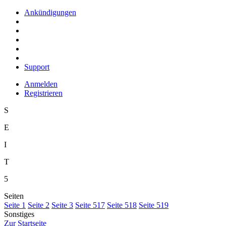
Ankündigungen
Support
Anmelden
Registrieren
S
E
I
T
5
Seiten
S
eite 1
S
e
ite 2
Se
i
te 3
Sei
t
e 517
Seite
5
18
Seite 5
1
9
Sonstiges
Z
ur Startseite