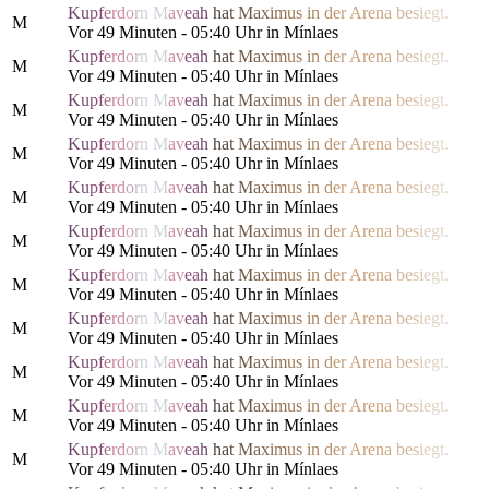
K
u
p
f
e
r
d
o
r
n
M
a
v
e
a
h
h
a
t
M
a
x
i
m
us
i
n
d
e
r
Are
n
a
b
e
s
i
e
g
t.
M
Vor 49 Minuten - 05:40 Uhr in Mínlaes
K
u
p
f
e
r
d
o
r
n
M
a
v
e
a
h
h
a
t
M
a
x
i
m
us
i
n
d
e
r
Are
n
a
b
e
s
i
e
g
t.
M
Vor 49 Minuten - 05:40 Uhr in Mínlaes
K
u
p
f
e
r
d
o
r
n
M
a
v
e
a
h
h
a
t
M
a
x
i
m
us
i
n
d
e
r
Are
n
a
b
e
s
i
e
g
t.
M
Vor 49 Minuten - 05:40 Uhr in Mínlaes
K
u
p
f
e
r
d
o
r
n
M
a
v
e
a
h
h
a
t
M
a
x
i
m
us
i
n
d
e
r
Are
n
a
b
e
s
i
e
g
t.
M
Vor 49 Minuten - 05:40 Uhr in Mínlaes
K
u
p
f
e
r
d
o
r
n
M
a
v
e
a
h
h
a
t
M
a
x
i
m
us
i
n
d
e
r
Are
n
a
b
e
s
i
e
g
t.
M
Vor 49 Minuten - 05:40 Uhr in Mínlaes
K
u
p
f
e
r
d
o
r
n
M
a
v
e
a
h
h
a
t
M
a
x
i
m
us
i
n
d
e
r
Are
n
a
b
e
s
i
e
g
t.
M
Vor 49 Minuten - 05:40 Uhr in Mínlaes
K
u
p
f
e
r
d
o
r
n
M
a
v
e
a
h
h
a
t
M
a
x
i
m
us
i
n
d
e
r
Are
n
a
b
e
s
i
e
g
t.
M
Vor 49 Minuten - 05:40 Uhr in Mínlaes
K
u
p
f
e
r
d
o
r
n
M
a
v
e
a
h
h
a
t
M
a
x
i
m
us
i
n
d
e
r
Are
n
a
b
e
s
i
e
g
t.
M
Vor 49 Minuten - 05:40 Uhr in Mínlaes
K
u
p
f
e
r
d
o
r
n
M
a
v
e
a
h
h
a
t
M
a
x
i
m
us
i
n
d
e
r
Are
n
a
b
e
s
i
e
g
t.
M
Vor 49 Minuten - 05:40 Uhr in Mínlaes
K
u
p
f
e
r
d
o
r
n
M
a
v
e
a
h
h
a
t
M
a
x
i
m
us
i
n
d
e
r
Are
n
a
b
e
s
i
e
g
t.
M
Vor 49 Minuten - 05:40 Uhr in Mínlaes
K
u
p
f
e
r
d
o
r
n
M
a
v
e
a
h
h
a
t
M
a
x
i
m
us
i
n
d
e
r
Are
n
a
b
e
s
i
e
g
t.
M
Vor 49 Minuten - 05:40 Uhr in Mínlaes