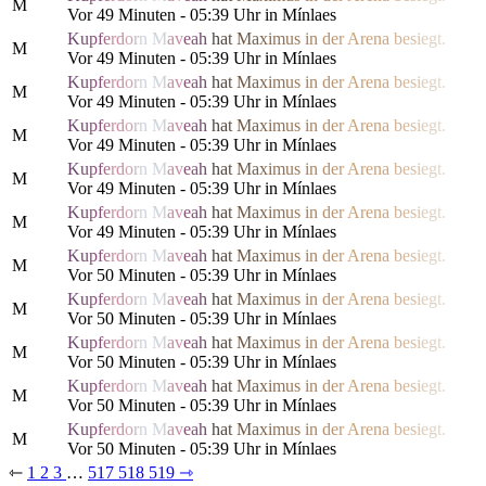
M
Vor 49 Minuten - 05:39 Uhr in Mínlaes
K
u
p
f
e
r
d
o
r
n
M
a
v
e
a
h
h
a
t
M
a
x
i
m
us
i
n
d
e
r
Are
n
a
b
e
s
i
e
g
t.
M
Vor 49 Minuten - 05:39 Uhr in Mínlaes
K
u
p
f
e
r
d
o
r
n
M
a
v
e
a
h
h
a
t
M
a
x
i
m
us
i
n
d
e
r
Are
n
a
b
e
s
i
e
g
t.
M
Vor 49 Minuten - 05:39 Uhr in Mínlaes
K
u
p
f
e
r
d
o
r
n
M
a
v
e
a
h
h
a
t
M
a
x
i
m
us
i
n
d
e
r
Are
n
a
b
e
s
i
e
g
t.
M
Vor 49 Minuten - 05:39 Uhr in Mínlaes
K
u
p
f
e
r
d
o
r
n
M
a
v
e
a
h
h
a
t
M
a
x
i
m
us
i
n
d
e
r
Are
n
a
b
e
s
i
e
g
t.
M
Vor 49 Minuten - 05:39 Uhr in Mínlaes
K
u
p
f
e
r
d
o
r
n
M
a
v
e
a
h
h
a
t
M
a
x
i
m
us
i
n
d
e
r
Are
n
a
b
e
s
i
e
g
t.
M
Vor 49 Minuten - 05:39 Uhr in Mínlaes
K
u
p
f
e
r
d
o
r
n
M
a
v
e
a
h
h
a
t
M
a
x
i
m
us
i
n
d
e
r
Are
n
a
b
e
s
i
e
g
t.
M
Vor 50 Minuten - 05:39 Uhr in Mínlaes
K
u
p
f
e
r
d
o
r
n
M
a
v
e
a
h
h
a
t
M
a
x
i
m
us
i
n
d
e
r
Are
n
a
b
e
s
i
e
g
t.
M
Vor 50 Minuten - 05:39 Uhr in Mínlaes
K
u
p
f
e
r
d
o
r
n
M
a
v
e
a
h
h
a
t
M
a
x
i
m
us
i
n
d
e
r
Are
n
a
b
e
s
i
e
g
t.
M
Vor 50 Minuten - 05:39 Uhr in Mínlaes
K
u
p
f
e
r
d
o
r
n
M
a
v
e
a
h
h
a
t
M
a
x
i
m
us
i
n
d
e
r
Are
n
a
b
e
s
i
e
g
t.
M
Vor 50 Minuten - 05:39 Uhr in Mínlaes
K
u
p
f
e
r
d
o
r
n
M
a
v
e
a
h
h
a
t
M
a
x
i
m
us
i
n
d
e
r
Are
n
a
b
e
s
i
e
g
t.
M
Vor 50 Minuten - 05:39 Uhr in Mínlaes
⇽
1
2
3
…
517
518
519
⇾