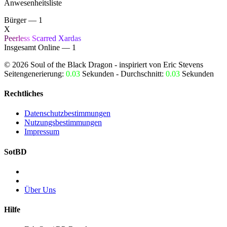
Anwesenheitsliste
Bürger — 1
X
P
e
e
r
l
e
s
s
S
ca
r
r
e
d
X
a
r
d
a
s
Insgesamt Online — 1
©
2026
Soul of the Black Dragon
- inspiriert von Eric Stevens
Seitengenerierung:
0.03
Sekunden - Durchschnitt:
0.03
Sekunden
Rechtliches
Datenschutzbestimmungen
Nutzungsbestimmungen
Impressum
SotBD
Über Uns
Hilfe