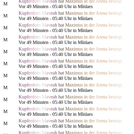
K
u
p
f
e
r
d
o
r
n
M
a
v
e
a
h
h
a
t
M
a
x
i
m
us
i
n
d
e
r
Are
n
a
b
e
s
i
e
g
t.
M
Vor 49 Minuten - 05:40 Uhr in Mínlaes
K
u
p
f
e
r
d
o
r
n
M
a
v
e
a
h
h
a
t
M
a
x
i
m
us
i
n
d
e
r
Are
n
a
b
e
s
i
e
g
t.
M
Vor 49 Minuten - 05:40 Uhr in Mínlaes
K
u
p
f
e
r
d
o
r
n
M
a
v
e
a
h
h
a
t
M
a
x
i
m
us
i
n
d
e
r
Are
n
a
b
e
s
i
e
g
t.
M
Vor 49 Minuten - 05:40 Uhr in Mínlaes
K
u
p
f
e
r
d
o
r
n
M
a
v
e
a
h
h
a
t
M
a
x
i
m
us
i
n
d
e
r
Are
n
a
b
e
s
i
e
g
t.
M
Vor 49 Minuten - 05:40 Uhr in Mínlaes
K
u
p
f
e
r
d
o
r
n
M
a
v
e
a
h
h
a
t
M
a
x
i
m
us
i
n
d
e
r
Are
n
a
b
e
s
i
e
g
t.
M
Vor 49 Minuten - 05:40 Uhr in Mínlaes
K
u
p
f
e
r
d
o
r
n
M
a
v
e
a
h
h
a
t
M
a
x
i
m
us
i
n
d
e
r
Are
n
a
b
e
s
i
e
g
t.
M
Vor 49 Minuten - 05:40 Uhr in Mínlaes
K
u
p
f
e
r
d
o
r
n
M
a
v
e
a
h
h
a
t
M
a
x
i
m
us
i
n
d
e
r
Are
n
a
b
e
s
i
e
g
t.
M
Vor 49 Minuten - 05:40 Uhr in Mínlaes
K
u
p
f
e
r
d
o
r
n
M
a
v
e
a
h
h
a
t
M
a
x
i
m
us
i
n
d
e
r
Are
n
a
b
e
s
i
e
g
t.
M
Vor 49 Minuten - 05:40 Uhr in Mínlaes
K
u
p
f
e
r
d
o
r
n
M
a
v
e
a
h
h
a
t
M
a
x
i
m
us
i
n
d
e
r
Are
n
a
b
e
s
i
e
g
t.
M
Vor 49 Minuten - 05:40 Uhr in Mínlaes
K
u
p
f
e
r
d
o
r
n
M
a
v
e
a
h
h
a
t
M
a
x
i
m
us
i
n
d
e
r
Are
n
a
b
e
s
i
e
g
t.
M
Vor 49 Minuten - 05:40 Uhr in Mínlaes
K
u
p
f
e
r
d
o
r
n
M
a
v
e
a
h
h
a
t
M
a
x
i
m
us
i
n
d
e
r
Are
n
a
b
e
s
i
e
g
t.
M
Vor 49 Minuten - 05:40 Uhr in Mínlaes
K
u
p
f
e
r
d
o
r
n
M
a
v
e
a
h
h
a
t
M
a
x
i
m
us
i
n
d
e
r
Are
n
a
b
e
s
i
e
g
t.