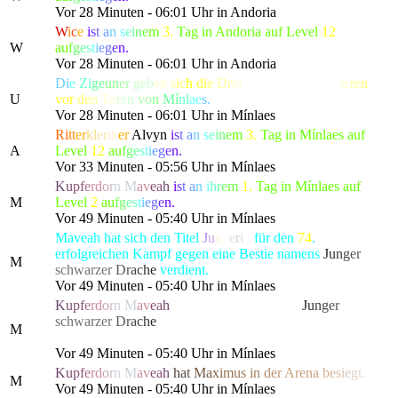
Vor 28 Minuten - 06:01 Uhr in Andoria
W
i
c
e
i
s
t
a
n
s
e
i
n
e
m
3.
Tag in Andoria auf Level
12
W
a
u
f
g
e
s
t
i
e
g
e
n.
Vor 28 Minuten - 06:01 Uhr in Andoria
Di
e
Zi
ge
un
er
g
eb
en
s
ic
h
di
e
Dr
ei
stigkeit und ca
mp
ie
re
n
U
vo
r
de
n
To
re
n
vo
n
Mí
nl
ae
s.
Vor 28 Minuten - 06:01 Uhr in Mínlaes
Ri
tt
er
kl
er
ik
er
Alvyn
i
s
t
a
n
s
e
i
n
e
m
3.
Tag in Mínlaes auf
A
Level
12
a
u
f
g
e
s
t
i
e
g
e
n.
Vor 33 Minuten - 05:56 Uhr in Mínlaes
K
u
p
f
e
r
d
o
r
n
M
a
v
e
a
h
i
s
t
a
n
i
h
r
e
m
1.
Tag in Mínlaes auf
M
Level
2
a
u
f
g
e
s
t
i
e
g
e
n.
Vor 49 Minuten - 05:40 Uhr in Mínlaes
Maveah hat sich den Titel
J
u
n
k
e
r
i
n
für den
74
.
erfolgreichen Kampf gegen eine Bestie namens
J
u
n
g
e
r
M
schwarze
r
D
r
a
c
h
e
verdient.
Vor 49 Minuten - 05:40 Uhr in Mínlaes
K
u
p
f
e
r
d
o
r
n
M
a
v
e
a
h
hat die gefürchtete, als
J
u
n
g
e
r
schwarze
r
D
r
a
c
h
e
bekannte Kreatur besiegt, die alle
M
Bewohner von Lonari in Angst und Schrecken versetzte.
Vor 49 Minuten - 05:40 Uhr in Mínlaes
K
u
p
f
e
r
d
o
r
n
M
a
v
e
a
h
h
a
t
M
a
x
i
m
us
i
n
d
e
r
Are
n
a
b
e
s
i
e
g
t.
M
Vor 49 Minuten - 05:40 Uhr in Mínlaes