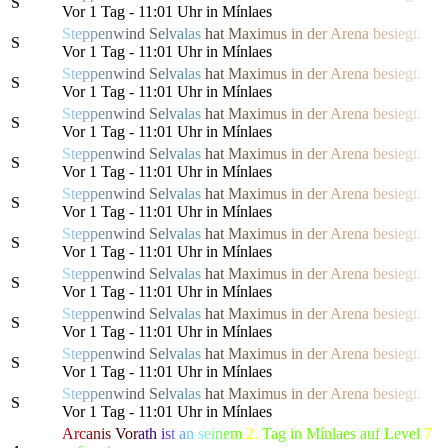
S
Vor 1 Tag - 11:01 Uhr in Mínlaes
S
t
e
p
p
e
n
w
i
n
d
S
e
l
v
a
l
a
s
h
a
t
M
a
x
i
m
us
i
n
d
e
r
Are
n
a
b
e
s
i
e
g
t.
S
Vor 1 Tag - 11:01 Uhr in Mínlaes
S
t
e
p
p
e
n
w
i
n
d
S
e
l
v
a
l
a
s
h
a
t
M
a
x
i
m
us
i
n
d
e
r
Are
n
a
b
e
s
i
e
g
t.
S
Vor 1 Tag - 11:01 Uhr in Mínlaes
S
t
e
p
p
e
n
w
i
n
d
S
e
l
v
a
l
a
s
h
a
t
M
a
x
i
m
us
i
n
d
e
r
Are
n
a
b
e
s
i
e
g
t.
S
Vor 1 Tag - 11:01 Uhr in Mínlaes
S
t
e
p
p
e
n
w
i
n
d
S
e
l
v
a
l
a
s
h
a
t
M
a
x
i
m
us
i
n
d
e
r
Are
n
a
b
e
s
i
e
g
t.
S
Vor 1 Tag - 11:01 Uhr in Mínlaes
S
t
e
p
p
e
n
w
i
n
d
S
e
l
v
a
l
a
s
h
a
t
M
a
x
i
m
us
i
n
d
e
r
Are
n
a
b
e
s
i
e
g
t.
S
Vor 1 Tag - 11:01 Uhr in Mínlaes
S
t
e
p
p
e
n
w
i
n
d
S
e
l
v
a
l
a
s
h
a
t
M
a
x
i
m
us
i
n
d
e
r
Are
n
a
b
e
s
i
e
g
t.
S
Vor 1 Tag - 11:01 Uhr in Mínlaes
S
t
e
p
p
e
n
w
i
n
d
S
e
l
v
a
l
a
s
h
a
t
M
a
x
i
m
us
i
n
d
e
r
Are
n
a
b
e
s
i
e
g
t.
S
Vor 1 Tag - 11:01 Uhr in Mínlaes
S
t
e
p
p
e
n
w
i
n
d
S
e
l
v
a
l
a
s
h
a
t
M
a
x
i
m
us
i
n
d
e
r
Are
n
a
b
e
s
i
e
g
t.
S
Vor 1 Tag - 11:01 Uhr in Mínlaes
S
t
e
p
p
e
n
w
i
n
d
S
e
l
v
a
l
a
s
h
a
t
M
a
x
i
m
us
i
n
d
e
r
Are
n
a
b
e
s
i
e
g
t.
S
Vor 1 Tag - 11:01 Uhr in Mínlaes
S
t
e
p
p
e
n
w
i
n
d
S
e
l
v
a
l
a
s
h
a
t
M
a
x
i
m
us
i
n
d
e
r
Are
n
a
b
e
s
i
e
g
t.
S
Vor 1 Tag - 11:01 Uhr in Mínlaes
Arc
anis
Vor
ath
i
s
t
a
n
s
e
i
n
e
m
2.
Tag in Mínlaes auf Level
7