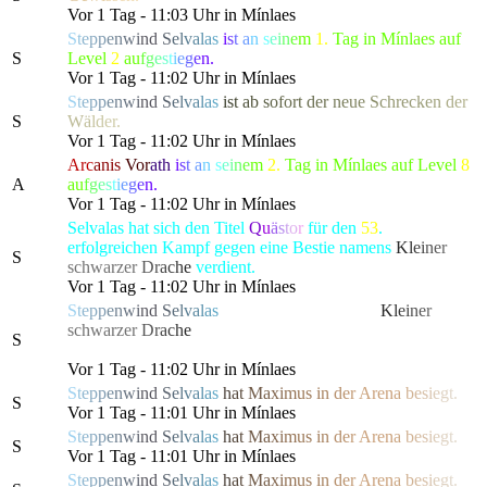
Vor 1 Tag - 11:03 Uhr in Mínlaes
S
t
e
p
p
e
n
w
i
n
d
S
e
l
v
a
l
a
s
i
s
t
a
n
s
e
i
n
e
m
1.
Tag in Mínlaes auf
S
Level
2
a
u
f
g
e
s
t
i
e
g
e
n.
Vor 1 Tag - 11:02 Uhr in Mínlaes
S
t
e
p
p
e
n
w
i
n
d
S
e
l
v
a
l
a
s
i
s
t
a
b
s
o
f
ort
d
e
r
n
e
u
e
S
c
hre
c
k
e
n
d
e
r
S
W
ä
l
d
er.
Vor 1 Tag - 11:02 Uhr in Mínlaes
Arc
anis
Vor
ath
i
s
t
a
n
s
e
i
n
e
m
2.
Tag in Mínlaes auf Level
8
A
a
u
f
g
e
s
t
i
e
g
e
n.
Vor 1 Tag - 11:02 Uhr in Mínlaes
Selvalas hat sich den Titel
Q
u
ä
s
t
o
r
für den
53
.
erfolgreichen Kampf gegen eine Bestie namens
K
l
e
i
n
e
r
S
schwarze
r
D
r
a
c
h
e
verdient.
Vor 1 Tag - 11:02 Uhr in Mínlaes
S
t
e
p
p
e
n
w
i
n
d
S
e
l
v
a
l
a
s
hat die gefürchtete, als
K
l
e
i
n
e
r
schwarze
r
D
r
a
c
h
e
bekannte Kreatur besiegt, die alle
S
Bewohner von Lonari in Angst und Schrecken versetzte.
Vor 1 Tag - 11:02 Uhr in Mínlaes
S
t
e
p
p
e
n
w
i
n
d
S
e
l
v
a
l
a
s
h
a
t
M
a
x
i
m
us
i
n
d
e
r
Are
n
a
b
e
s
i
e
g
t.
S
Vor 1 Tag - 11:01 Uhr in Mínlaes
S
t
e
p
p
e
n
w
i
n
d
S
e
l
v
a
l
a
s
h
a
t
M
a
x
i
m
us
i
n
d
e
r
Are
n
a
b
e
s
i
e
g
t.
S
Vor 1 Tag - 11:01 Uhr in Mínlaes
S
t
e
p
p
e
n
w
i
n
d
S
e
l
v
a
l
a
s
h
a
t
M
a
x
i
m
us
i
n
d
e
r
Are
n
a
b
e
s
i
e
g
t.