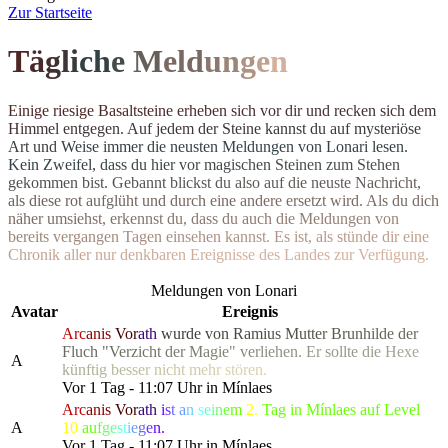
Z
ur Startseite
T
ä
g
l
i
c
h
e
M
el
d
u
n
g
e
n
E
i
n
i
g
e
r
i
e
s
i
g
e
B
a
s
a
l
t
s
t
e
i
n
e
e
r
h
e
b
e
n
s
i
c
h
v
o
r
d
i
r
u
n
d
r
e
c
k
e
n
s
i
c
h
d
e
m
H
i
m
m
e
l
e
n
t
g
e
g
e
n
.
A
u
f
j
e
d
e
m
d
e
r
S
t
e
i
n
e
k
a
n
n
s
t
d
u
a
u
f
m
y
s
t
e
r
i
ö
s
e
A
r
t
u
n
d
W
e
i
s
e
i
m
m
e
r
d
i
e
n
e
u
s
t
e
n Meldungen von Lonari lesen.
Ke
i
n
Z
w
e
i
f
e
l
,
d
a
s
s
d
u
h
i
e
r
v
o
r
m
a
g
i
s
c
h
e
n
S
t
e
i
n
e
n
z
u
m
S
t
e
h
e
n
g
e
k
o
m
m
e
n
b
i
s
t
.
G
e
b
a
n
n
t
b
l
i
c
k
s
t
d
u
a
l
s
o
a
u
f
d
i
e
n
e
u
s
t
e
N
a
c
h
r
i
c
h
t
,
a
l
s
d
i
e
s
e
r
o
t
a
u
f
g
l
ü
h
t
u
n
d
d
u
r
c
h
e
i
n
e
andere ersetzt wird. Als du dich
n
ä
h
e
r
u
m
s
i
e
h
s
t
,
e
r
k
e
n
n
s
t
d
u
,
d
a
s
s
d
u
a
u
c
h
d
i
e
M
e
l
d
u
n
g
e
n
v
o
n
b
e
r
e
i
t
s
v
e
r
g
a
n
g
e
n
T
a
g
e
n
e
i
n
s
e
h
e
n
k
a
n
n
s
t
.
E
s
i
s
t
,
a
l
s
s
t
ü
n
d
e
d
i
r
e
i
n
e
C
h
r
o
n
i
k
a
l
l
e
r
n
u
r
d
e
n
k
b
a
r
e
n
E
r
e
i
g
n
isse des Landes zur Verfügung.
Meldungen von Lonari
Avatar
Ereignis
Arc
anis
Vor
ath
w
u
r
d
e
v
o
n
R
a
m
i
u
s
M
u
t
t
e
r
B
r
u
n
h
i
l
d
e
d
er
Fluc
h
"
V
e
r
z
i
c
h
t
d
e
r
M
a
g
i
e
"
v
e
r
l
i
e
h
e
n
.
E
r sollt
e
d
i
e
H
e
x
e
A
k
ü
n
f
t
i
g
b
e
s
s
e
r
n
i
c
h
t
m
e
h
r
stören.
Vor 1 Tag - 11:07 Uhr in Mínlaes
Arc
anis
Vor
ath
i
s
t
a
n
s
e
i
n
e
m
2.
Tag in Mínlaes auf Level
A
10
a
u
f
g
e
s
t
i
e
g
e
n.
Vor 1 Tag - 11:07 Uhr in Mínlaes