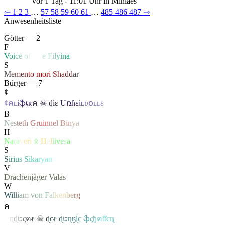
Vor 1 Tag - 11:01 Uhr in Mínlaes
⇽
1
2
3
…
57
58
59
60
61
…
485
486
487
⇾
Anwesenheitsliste
Götter — 2
F
V
o
i
c
e
o
f
Li
f
e
F
i
l
y
i
n
a
S
M
e
m
e
n
t
o
mo
r
i
S
h
a
d
d
a
r
Bürger — 7
¢
¢
ค
ʟ
ɨ
ֆ
ȶ
ʀ
ค
☠
ɖ
ɨ
ɛ
U
ռɦ
ɛ
ɨ
ʟ
ʋ
օ
ʟ
ʟ
ɛ
B
N
e
s
t
e
t
h
G
ru
i
n
n
e
l
B
i
n
y
a
H
N
a
r
a
v
e
r
i
ᛟ
H
e
l
l
i
v
e
s
a
S
S
i
r
i
u
s
S
i
k
a
r
y
a
n
V
Drachenjäger
Valas
W
W
i
l
l
i
a
m
v
o
n
F
a
l
k
e
n
b
e
r
g
ค
ค
ɳ
ɖ
ט
ς
ค
ꞧ
☠
ɖ
є
ꞧ
ɖ
ט
ɳ
ӄ
ɭ
є
ֆ
ς
ђ
ค
ƭƭєɳ