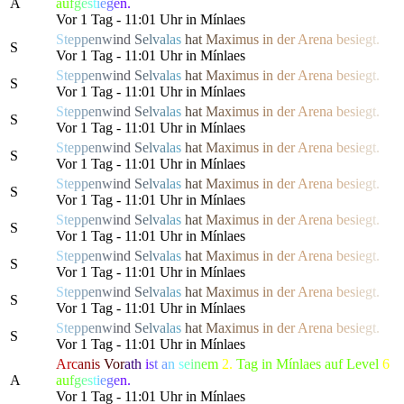
A
a
u
f
g
e
s
t
i
e
g
e
n.
Vor 1 Tag - 11:01 Uhr in Mínlaes
S
t
e
p
p
e
n
w
i
n
d
S
e
l
v
a
l
a
s
h
a
t
M
a
x
i
m
us
i
n
d
e
r
Are
n
a
b
e
s
i
e
g
t.
S
Vor 1 Tag - 11:01 Uhr in Mínlaes
S
t
e
p
p
e
n
w
i
n
d
S
e
l
v
a
l
a
s
h
a
t
M
a
x
i
m
us
i
n
d
e
r
Are
n
a
b
e
s
i
e
g
t.
S
Vor 1 Tag - 11:01 Uhr in Mínlaes
S
t
e
p
p
e
n
w
i
n
d
S
e
l
v
a
l
a
s
h
a
t
M
a
x
i
m
us
i
n
d
e
r
Are
n
a
b
e
s
i
e
g
t.
S
Vor 1 Tag - 11:01 Uhr in Mínlaes
S
t
e
p
p
e
n
w
i
n
d
S
e
l
v
a
l
a
s
h
a
t
M
a
x
i
m
us
i
n
d
e
r
Are
n
a
b
e
s
i
e
g
t.
S
Vor 1 Tag - 11:01 Uhr in Mínlaes
S
t
e
p
p
e
n
w
i
n
d
S
e
l
v
a
l
a
s
h
a
t
M
a
x
i
m
us
i
n
d
e
r
Are
n
a
b
e
s
i
e
g
t.
S
Vor 1 Tag - 11:01 Uhr in Mínlaes
S
t
e
p
p
e
n
w
i
n
d
S
e
l
v
a
l
a
s
h
a
t
M
a
x
i
m
us
i
n
d
e
r
Are
n
a
b
e
s
i
e
g
t.
S
Vor 1 Tag - 11:01 Uhr in Mínlaes
S
t
e
p
p
e
n
w
i
n
d
S
e
l
v
a
l
a
s
h
a
t
M
a
x
i
m
us
i
n
d
e
r
Are
n
a
b
e
s
i
e
g
t.
S
Vor 1 Tag - 11:01 Uhr in Mínlaes
S
t
e
p
p
e
n
w
i
n
d
S
e
l
v
a
l
a
s
h
a
t
M
a
x
i
m
us
i
n
d
e
r
Are
n
a
b
e
s
i
e
g
t.
S
Vor 1 Tag - 11:01 Uhr in Mínlaes
S
t
e
p
p
e
n
w
i
n
d
S
e
l
v
a
l
a
s
h
a
t
M
a
x
i
m
us
i
n
d
e
r
Are
n
a
b
e
s
i
e
g
t.
S
Vor 1 Tag - 11:01 Uhr in Mínlaes
Arc
anis
Vor
ath
i
s
t
a
n
s
e
i
n
e
m
2.
Tag in Mínlaes auf Level
6
A
a
u
f
g
e
s
t
i
e
g
e
n.
Vor 1 Tag - 11:01 Uhr in Mínlaes