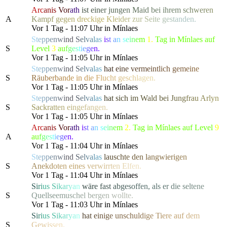
Arc
anis
Vor
ath
i
s
t
e
i
n
e
r
j
u
n
g
e
n
M
a
i
d
b
e
i ihre
m
s
c
h
w
e
r
e
n
A
K
a
m
p
f
g
e
g
e
n
d
r
eckig
e
K
l
e
i
d
e
r
z
u
r
S
e
i
t
e
g
e
s
t
a
nden.
Vor 1 Tag - 11:07 Uhr in Mínlaes
S
t
e
p
p
e
n
w
i
n
d
S
e
l
v
a
l
a
s
i
s
t
a
n
s
e
i
n
e
m
1.
Tag in Mínlaes auf
S
Level
3
a
u
f
g
e
s
t
i
e
g
e
n.
Vor 1 Tag - 11:05 Uhr in Mínlaes
S
t
e
p
p
e
n
w
i
n
d
S
e
l
v
a
l
a
s
h
a
t
e
i
n
e
v
e
r
m
e
i
n
t
l
ich
g
e
m
e
i
n
e
S
R
ä
u
b
e
r
b
a
n
d
e
in
d
i
e
F
l
u
c
h
t
g
e
s
c
h
l
a
gen.
Vor 1 Tag - 11:05 Uhr in Mínlaes
S
t
e
p
p
e
n
w
i
n
d
S
e
l
v
a
l
a
s
h
a
t
s
i
c
h
i
m
W
a
ld be
i
J
u
n
g
f
r
a
u
A
r
l
y
n
S
Sa
c
k
r
a
t
t
e
n
e
i
n
g
e
f
a
n
g
e
n.
Vor 1 Tag - 11:05 Uhr in Mínlaes
Arc
anis
Vor
ath
i
s
t
a
n
s
e
i
n
e
m
2.
Tag in Mínlaes auf Level
9
A
a
u
f
g
e
s
t
i
e
g
e
n.
Vor 1 Tag - 11:04 Uhr in Mínlaes
S
t
e
p
p
e
n
w
i
n
d
S
e
l
v
a
l
a
s
l
a
u
s
c
h
t
e
d
e
n
l
a
n
gwi
e
r
i
g
e
n
S
A
n
e
k
d
o
t
e
n
ei
n
e
s
v
e
r
w
i
r
r
t
e
n
E
l
f
en.
Vor 1 Tag - 11:04 Uhr in Mínlaes
S
i
r
i
u
s
S
i
k
a
r
y
a
n
w
ä
r
e
f
a
s
t
a
b
g
e
s
o
f
f
e
n, a
l
s
e
r
d
i
e
s
e
l
t
e
n
e
S
Quell
s
e
e
m
u
s
c
h
e
l
b
e
r
g
e
n
w
o
l
l
te.
Vor 1 Tag - 11:03 Uhr in Mínlaes
S
i
r
i
u
s
S
i
k
a
r
y
a
n
h
a
t
e
i
n
i
g
e
u
nsc
h
u
l
d
i
g
e
T
i
e
r
e a
u
f
d
e
m
S
G
e
w
i
s
s
en.