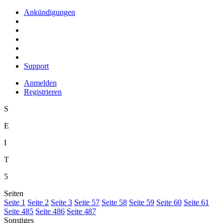
Ankündigungen
Support
Anmelden
Registrieren
S
E
I
T
5
Seiten
S
eite 1
S
e
ite 2
Se
i
te 3
Sei
t
e 57
Seite
5
8
Seite 5
9
Seite
6
0
Seite 6
1
Seite
4
85
Seite 4
8
6
Seite 48
7
Sonstiges