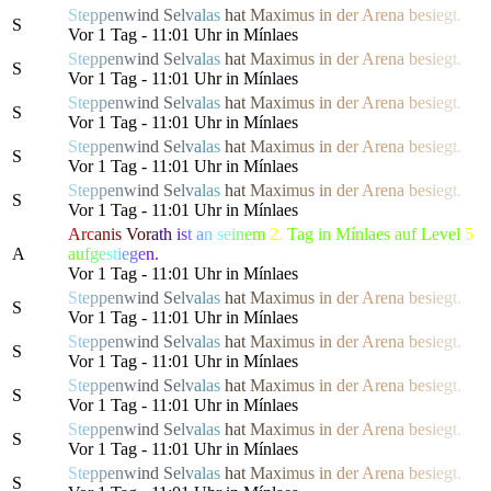
S
t
e
p
p
e
n
w
i
n
d
S
e
l
v
a
l
a
s
h
a
t
M
a
x
i
m
us
i
n
d
e
r
Are
n
a
b
e
s
i
e
g
t.
S
Vor 1 Tag - 11:01 Uhr in Mínlaes
S
t
e
p
p
e
n
w
i
n
d
S
e
l
v
a
l
a
s
h
a
t
M
a
x
i
m
us
i
n
d
e
r
Are
n
a
b
e
s
i
e
g
t.
S
Vor 1 Tag - 11:01 Uhr in Mínlaes
S
t
e
p
p
e
n
w
i
n
d
S
e
l
v
a
l
a
s
h
a
t
M
a
x
i
m
us
i
n
d
e
r
Are
n
a
b
e
s
i
e
g
t.
S
Vor 1 Tag - 11:01 Uhr in Mínlaes
S
t
e
p
p
e
n
w
i
n
d
S
e
l
v
a
l
a
s
h
a
t
M
a
x
i
m
us
i
n
d
e
r
Are
n
a
b
e
s
i
e
g
t.
S
Vor 1 Tag - 11:01 Uhr in Mínlaes
S
t
e
p
p
e
n
w
i
n
d
S
e
l
v
a
l
a
s
h
a
t
M
a
x
i
m
us
i
n
d
e
r
Are
n
a
b
e
s
i
e
g
t.
S
Vor 1 Tag - 11:01 Uhr in Mínlaes
Arc
anis
Vor
ath
i
s
t
a
n
s
e
i
n
e
m
2.
Tag in Mínlaes auf Level
5
A
a
u
f
g
e
s
t
i
e
g
e
n.
Vor 1 Tag - 11:01 Uhr in Mínlaes
S
t
e
p
p
e
n
w
i
n
d
S
e
l
v
a
l
a
s
h
a
t
M
a
x
i
m
us
i
n
d
e
r
Are
n
a
b
e
s
i
e
g
t.
S
Vor 1 Tag - 11:01 Uhr in Mínlaes
S
t
e
p
p
e
n
w
i
n
d
S
e
l
v
a
l
a
s
h
a
t
M
a
x
i
m
us
i
n
d
e
r
Are
n
a
b
e
s
i
e
g
t.
S
Vor 1 Tag - 11:01 Uhr in Mínlaes
S
t
e
p
p
e
n
w
i
n
d
S
e
l
v
a
l
a
s
h
a
t
M
a
x
i
m
us
i
n
d
e
r
Are
n
a
b
e
s
i
e
g
t.
S
Vor 1 Tag - 11:01 Uhr in Mínlaes
S
t
e
p
p
e
n
w
i
n
d
S
e
l
v
a
l
a
s
h
a
t
M
a
x
i
m
us
i
n
d
e
r
Are
n
a
b
e
s
i
e
g
t.
S
Vor 1 Tag - 11:01 Uhr in Mínlaes
S
t
e
p
p
e
n
w
i
n
d
S
e
l
v
a
l
a
s
h
a
t
M
a
x
i
m
us
i
n
d
e
r
Are
n
a
b
e
s
i
e
g
t.
S