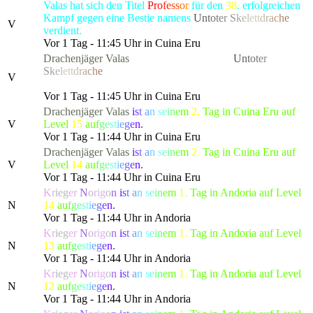
Valas hat sich den Titel
Pr
o
fe
ss
o
r
für den
38
. erfolgreichen
Kampf gegen eine Bestie namens
U
n
t
o
t
e
r
S
k
e
l
et
t
d
r
a
c
h
e
V
verdient.
Vor 1 Tag - 11:45 Uhr in Cuina Eru
Drachenjäger
Valas
hat die gefürchtete, als
U
n
t
o
t
e
r
S
k
e
l
et
t
d
r
a
c
h
e
bekannte Kreatur besiegt, die alle Bewohner
V
von Lonari in Angst und Schrecken versetzte.
Vor 1 Tag - 11:45 Uhr in Cuina Eru
Drachenjäger
Valas
i
s
t
a
n
s
e
i
n
e
m
2.
Tag in Cuina Eru auf
V
Level
15
a
u
f
g
e
s
t
i
e
g
e
n.
Vor 1 Tag - 11:44 Uhr in Cuina Eru
Drachenjäger
Valas
i
s
t
a
n
s
e
i
n
e
m
2.
Tag in Cuina Eru auf
V
Level
14
a
u
f
g
e
s
t
i
e
g
e
n.
Vor 1 Tag - 11:44 Uhr in Cuina Eru
K
r
ie
g
e
r
N
o
ri
g
o
n
i
s
t
a
n
s
e
i
n
e
m
1.
Tag in Andoria auf Level
N
14
a
u
f
g
e
s
t
i
e
g
e
n.
Vor 1 Tag - 11:44 Uhr in Andoria
K
r
ie
g
e
r
N
o
ri
g
o
n
i
s
t
a
n
s
e
i
n
e
m
1.
Tag in Andoria auf Level
N
13
a
u
f
g
e
s
t
i
e
g
e
n.
Vor 1 Tag - 11:44 Uhr in Andoria
K
r
ie
g
e
r
N
o
ri
g
o
n
i
s
t
a
n
s
e
i
n
e
m
1.
Tag in Andoria auf Level
N
12
a
u
f
g
e
s
t
i
e
g
e
n.
Vor 1 Tag - 11:44 Uhr in Andoria