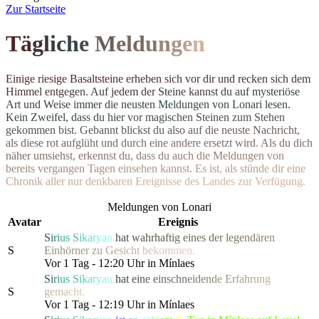
Z
ur Startseite
T
ä
g
l
i
c
h
e
M
el
d
u
n
g
e
n
E
i
n
i
g
e
r
i
e
s
i
g
e
B
a
s
a
l
t
s
t
e
i
n
e
e
r
h
e
b
e
n
s
i
c
h
v
o
r
d
i
r
u
n
d
r
e
c
k
e
n
s
i
c
h
d
e
m
H
i
m
m
e
l
e
n
t
g
e
g
e
n
.
A
u
f
j
e
d
e
m
d
e
r
S
t
e
i
n
e
k
a
n
n
s
t
d
u
a
u
f
m
y
s
t
e
r
i
ö
s
e
A
r
t
u
n
d
W
e
i
s
e
i
m
m
e
r
d
i
e
n
e
u
s
t
e
n Meldungen von Lonari lesen.
Ke
i
n
Z
w
e
i
f
e
l
,
d
a
s
s
d
u
h
i
e
r
v
o
r
m
a
g
i
s
c
h
e
n
S
t
e
i
n
e
n
z
u
m
S
t
e
h
e
n
g
e
k
o
m
m
e
n
b
i
s
t
.
G
e
b
a
n
n
t
b
l
i
c
k
s
t
d
u
a
l
s
o
a
u
f
d
i
e
n
e
u
s
t
e
N
a
c
h
r
i
c
h
t
,
a
l
s
d
i
e
s
e
r
o
t
a
u
f
g
l
ü
h
t
u
n
d
d
u
r
c
h
e
i
n
e
andere ersetzt wird. Als du dich
n
ä
h
e
r
u
m
s
i
e
h
s
t
,
e
r
k
e
n
n
s
t
d
u
,
d
a
s
s
d
u
a
u
c
h
d
i
e
M
e
l
d
u
n
g
e
n
v
o
n
b
e
r
e
i
t
s
v
e
r
g
a
n
g
e
n
T
a
g
e
n
e
i
n
s
e
h
e
n
k
a
n
n
s
t
.
E
s
i
s
t
,
a
l
s
s
t
ü
n
d
e
d
i
r
e
i
n
e
C
h
r
o
n
i
k
a
l
l
e
r
n
u
r
d
e
n
k
b
a
r
e
n
E
r
e
i
g
n
isse des Landes zur Verfügung.
Meldungen von Lonari
Avatar
Ereignis
S
i
r
i
u
s
S
i
k
a
r
y
a
n
h
a
t
w
a
h
r
h
a
f
t
i
g
e
i
n
es d
e
r
l
e
g
e
n
d
ä
r
e
n
S
E
i
n
h
ö
rne
r
z
u
G
e
s
i
c
h
t
b
e
k
o
m
men.
Vor 1 Tag - 12:20 Uhr in Mínlaes
S
i
r
i
u
s
S
i
k
a
r
y
a
n
h
a
t
e
i
n
e
e
i
nsc
h
n
e
i
d
e
n
d
e
E
r
fa
h
r
u
n
g
S
g
e
m
a
c
h
t.
Vor 1 Tag - 12:19 Uhr in Mínlaes