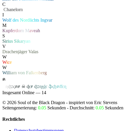
C
‏
C
hanelor
n
I
W
o
l
f
d
e
s
N
or
d
l
i
c
h
t
s
I
n
g
v
a
r
M
K
u
p
f
e
r
d
o
r
n
M
a
v
e
a
h
S
S
i
r
i
u
s
S
i
k
a
r
y
a
n
V
Drachenjäger
Valas
W
W
i
c
e
W
W
i
l
l
i
a
m
v
o
n
F
a
l
k
e
n
b
e
r
g
ค
ค
ɳ
ɖ
ט
ς
ค
ꞧ
☠
ɖ
є
ꞧ
ɖ
ט
ɳ
ӄ
ɭ
є
ֆ
ς
ђ
ค
ƭƭєɳ
Insgesamt Online — 14
©
2026
Soul of the Black Dragon
- inspiriert von Eric Stevens
Seitengenerierung:
0.05
Sekunden - Durchschnitt:
0.05
Sekunden
Rechtliches
Datenschutzbestimmungen