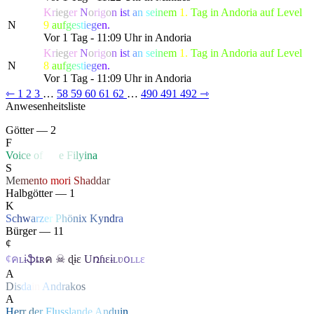
K
r
ie
g
e
r
N
o
ri
g
o
n
i
s
t
a
n
s
e
i
n
e
m
1.
Tag in Andoria auf Level
N
9
a
u
f
g
e
s
t
i
e
g
e
n.
Vor 1 Tag - 11:09 Uhr in Andoria
K
r
ie
g
e
r
N
o
ri
g
o
n
i
s
t
a
n
s
e
i
n
e
m
1.
Tag in Andoria auf Level
N
8
a
u
f
g
e
s
t
i
e
g
e
n.
Vor 1 Tag - 11:09 Uhr in Andoria
⇽
1
2
3
…
58
59
60
61
62
…
490
491
492
⇾
Anwesenheitsliste
Götter — 2
F
V
o
i
c
e
o
f
Li
f
e
F
i
l
y
i
n
a
S
M
e
m
e
n
t
o
mo
r
i
S
h
a
d
d
a
r
Halbgötter — 1
K
S
c
h
w
a
r
z
e
r
P
h
ö
n
ix
K
y
n
d
r
a
Bürger — 11
¢
¢
ค
ʟ
ɨ
ֆ
ȶ
ʀ
ค
☠
ɖ
ɨ
ɛ
U
ռɦ
ɛ
ɨ
ʟ
ʋ
օ
ʟ
ʟ
ɛ
A
D
i
s
d
a
i
n
A
n
d
r
a
k
o
s
A
H
e
r
r
d
e
r
F
l
u
s
s
l
a
n
d
e
A
n
d
u
i
n