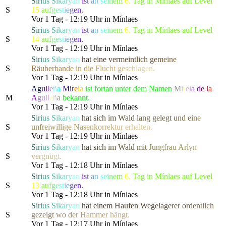
S
i
r
i
u
s
S
i
k
a
r
y
a
n
i
s
t
a
n
s
e
i
n
e
m
6.
Tag in Mínlaes auf Level
S
15
a
u
f
g
e
s
t
i
e
g
e
n.
Vor 1 Tag - 12:19 Uhr in Mínlaes
S
i
r
i
u
s
S
i
k
a
r
y
a
n
i
s
t
a
n
s
e
i
n
e
m
6.
Tag in Mínlaes auf Level
S
14
a
u
f
g
e
s
t
i
e
g
e
n.
Vor 1 Tag - 12:19 Uhr in Mínlaes
S
i
r
i
u
s
S
i
k
a
r
y
a
n
h
a
t
e
i
n
e
v
e
r
m
e
i
n
t
l
ich
g
e
m
e
i
n
e
S
R
ä
u
b
e
r
b
a
n
d
e
in
d
i
e
F
l
u
c
h
t
g
e
s
c
h
l
a
gen.
Vor 1 Tag - 12:19 Uhr in Mínlaes
Ag
u
i
l
e
ñ
a
Mi
r
e
i
a
ist fortan unter dem Namen
M
i
r
e
i
a
d
e
l
a
M
A
g
u
i
l
e
ñ
a
bekannt.
Vor 1 Tag - 12:19 Uhr in Mínlaes
S
i
r
i
u
s
S
i
k
a
r
y
a
n
h
a
t
s
i
c
h
i
m
W
a
l
d
l
a
ng gel
e
g
t
u
n
d
e
i
n
e
S
u
n
f
r
e
i
w
i
llig
e
N
a
s
e
n
k
o
r
r
e
k
t
u
r
e
r
h
a
l
t
en.
Vor 1 Tag - 12:19 Uhr in Mínlaes
S
i
r
i
u
s
S
i
k
a
r
y
a
n
h
a
t
s
i
c
h
i
m
Wal
d
m
i
t
J
u
n
g
f
rau
A
r
l
y
n
S
v
e
r
g
n
ü
g
t.
Vor 1 Tag - 12:18 Uhr in Mínlaes
S
i
r
i
u
s
S
i
k
a
r
y
a
n
i
s
t
a
n
s
e
i
n
e
m
6.
Tag in Mínlaes auf Level
S
13
a
u
f
g
e
s
t
i
e
g
e
n.
Vor 1 Tag - 12:18 Uhr in Mínlaes
S
i
r
i
u
s
S
i
k
a
r
y
a
n
h
a
t
e
i
n
e
m
H
a
u
f
e
n
W
egel
a
g
e
r
e
r
o
r
d
e
n
t
l
i
c
h
S
g
eze
i
g
t
w
o
d
e
r
H
a
m
m
e
r
h
ängt.
Vor 1 Tag - 12:17 Uhr in Mínlaes