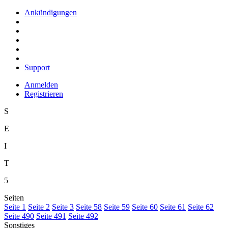
Ankündigungen
Support
Anmelden
Registrieren
S
E
I
T
5
Seiten
S
eite 1
S
e
ite 2
Se
i
te 3
Sei
t
e 58
Seite
5
9
Seite
6
0
Seite 6
1
Seite 6
2
Seite
4
90
Seite 4
9
1
Seite 492
Sonstiges