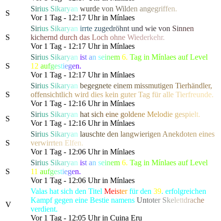
S
i
r
i
u
s
S
i
k
a
r
y
a
n
w
u
r
d
e
v
on
W
i
l
d
e
n a
n
g
e
g
r
i
f
f
e
n
.
S
Vor 1 Tag - 12:17 Uhr in Mínlaes
S
i
r
i
u
s
S
i
k
a
r
y
a
n
i
r
r
t
e
z
u
g
e
d
r
ö
h
n
t
u
n
d
wie
v
o
n
S
i
n
n
e
n
S
k
i
c
h
e
r
n
d
d
urch
d
a
s
L
o
c
h
o
h
n
e
W
i
e
d
e
r
kehr.
Vor 1 Tag - 12:17 Uhr in Mínlaes
S
i
r
i
u
s
S
i
k
a
r
y
a
n
i
s
t
a
n
s
e
i
n
e
m
6.
Tag in Mínlaes auf Level
S
12
a
u
f
g
e
s
t
i
e
g
e
n.
Vor 1 Tag - 12:17 Uhr in Mínlaes
S
i
r
i
u
s
S
i
k
a
r
y
a
n
b
e
g
e
g
n
e
t
e
e
i
n
e
m
m
i
s
s
m
u
t
i
g
e
n
T
i
erhä
n
d
l
e
r
,
S
o
f
f
e
n
s
i
c
h
t
l
i
c
h
w
i
r
d
d
i
es ke
i
n
g
u
t
e
r
T
a
g
f
ü
r
a
l
l
e
T
i
e
r
f
r
eunde.
Vor 1 Tag - 12:16 Uhr in Mínlaes
S
i
r
i
u
s
S
i
k
a
r
y
a
n
h
a
t
s
i
c
h
e
ine
g
o
l
d
e
n
e
M
elo
d
i
e
g
e
s
p
i
e
l
t.
S
Vor 1 Tag - 12:16 Uhr in Mínlaes
S
i
r
i
u
s
S
i
k
a
r
y
a
n
l
a
u
s
c
h
t
e
d
e
n
l
a
n
gwi
e
r
i
g
e
n
A
n
e
k
d
o
t
e
n
ei
n
e
s
S
v
e
r
w
i
r
r
t
e
n
E
l
f
en.
Vor 1 Tag - 12:06 Uhr in Mínlaes
S
i
r
i
u
s
S
i
k
a
r
y
a
n
i
s
t
a
n
s
e
i
n
e
m
6.
Tag in Mínlaes auf Level
S
11
a
u
f
g
e
s
t
i
e
g
e
n.
Vor 1 Tag - 12:06 Uhr in Mínlaes
Valas hat sich den Titel
M
e
i
s
t
e
r
für den
39
. erfolgreichen
Kampf gegen eine Bestie namens
U
n
t
o
t
e
r
S
k
e
l
et
t
d
r
a
c
h
e
V
verdient.
Vor 1 Tag - 12:05 Uhr in Cuina Eru