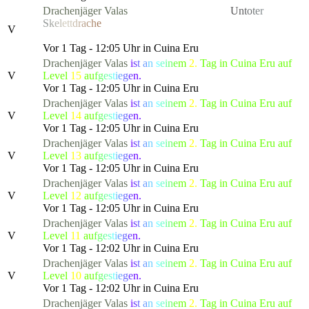
Drachenjäger
Valas
hat die gefürchtete, als
U
n
t
o
t
e
r
S
k
e
l
et
t
d
r
a
c
h
e
bekannte Kreatur besiegt, die alle Bewohner
V
von Lonari in Angst und Schrecken versetzte.
Vor 1 Tag - 12:05 Uhr in Cuina Eru
Drachenjäger
Valas
i
s
t
a
n
s
e
i
n
e
m
2.
Tag in Cuina Eru auf
V
Level
15
a
u
f
g
e
s
t
i
e
g
e
n.
Vor 1 Tag - 12:05 Uhr in Cuina Eru
Drachenjäger
Valas
i
s
t
a
n
s
e
i
n
e
m
2.
Tag in Cuina Eru auf
V
Level
14
a
u
f
g
e
s
t
i
e
g
e
n.
Vor 1 Tag - 12:05 Uhr in Cuina Eru
Drachenjäger
Valas
i
s
t
a
n
s
e
i
n
e
m
2.
Tag in Cuina Eru auf
V
Level
13
a
u
f
g
e
s
t
i
e
g
e
n.
Vor 1 Tag - 12:05 Uhr in Cuina Eru
Drachenjäger
Valas
i
s
t
a
n
s
e
i
n
e
m
2.
Tag in Cuina Eru auf
V
Level
12
a
u
f
g
e
s
t
i
e
g
e
n.
Vor 1 Tag - 12:05 Uhr in Cuina Eru
Drachenjäger
Valas
i
s
t
a
n
s
e
i
n
e
m
2.
Tag in Cuina Eru auf
V
Level
11
a
u
f
g
e
s
t
i
e
g
e
n.
Vor 1 Tag - 12:02 Uhr in Cuina Eru
Drachenjäger
Valas
i
s
t
a
n
s
e
i
n
e
m
2.
Tag in Cuina Eru auf
V
Level
10
a
u
f
g
e
s
t
i
e
g
e
n.
Vor 1 Tag - 12:02 Uhr in Cuina Eru
Drachenjäger
Valas
i
s
t
a
n
s
e
i
n
e
m
2.
Tag in Cuina Eru auf