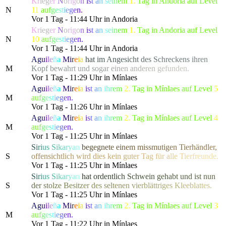
K
r
ie
g
e
r
N
o
ri
g
o
n
i
s
t
a
n
s
e
i
n
e
m
1.
Tag in Andoria auf Level
N
11
a
u
f
g
e
s
t
i
e
g
e
n.
Vor 1 Tag - 11:44 Uhr in Andoria
K
r
ie
g
e
r
N
o
ri
g
o
n
i
s
t
a
n
s
e
i
n
e
m
1.
Tag in Andoria auf Level
N
10
a
u
f
g
e
s
t
i
e
g
e
n.
Vor 1 Tag - 11:44 Uhr in Andoria
Ag
u
i
l
e
ñ
a
Mi
r
e
i
a
h
a
t
i
m
A
n
g
e
s
i
c
h
t
d
e
s
S
c
hreck
e
n
s
i
h
r
e
n
M
K
o
p
f
b
e
w
a
h
r
t
und s
o
g
a
r
e
i
n
e
n
a
n
d
e
r
e
n
g
e
f
u
n
den.
Vor 1 Tag - 11:29 Uhr in Mínlaes
Ag
u
i
l
e
ñ
a
Mi
r
e
i
a
i
s
t
a
n
i
h
r
e
m
2.
Tag in Mínlaes auf Level
5
M
a
u
f
g
e
s
t
i
e
g
e
n.
Vor 1 Tag - 11:26 Uhr in Mínlaes
Ag
u
i
l
e
ñ
a
Mi
r
e
i
a
i
s
t
a
n
i
h
r
e
m
2.
Tag in Mínlaes auf Level
4
M
a
u
f
g
e
s
t
i
e
g
e
n.
Vor 1 Tag - 11:25 Uhr in Mínlaes
S
i
r
i
u
s
S
i
k
a
r
y
a
n
b
e
g
e
g
n
e
t
e
e
i
n
e
m
m
i
s
s
m
u
t
i
g
e
n
T
i
erhä
n
d
l
e
r
,
S
o
f
f
e
n
s
i
c
h
t
l
i
c
h
w
i
r
d
d
i
es ke
i
n
g
u
t
e
r
T
a
g
f
ü
r
a
l
l
e
T
i
e
r
f
r
eunde.
Vor 1 Tag - 11:25 Uhr in Mínlaes
S
i
r
i
u
s
S
i
k
a
r
y
a
n
h
a
t
o
r
d
e
n
t
l
i
c
h
S
c
h
w
e
i
n
g
e
h
a
b
t und
i
s
t
n
u
n
S
d
e
r
s
t
o
l
z
e
B
e
s
i
t
z
e
r
des se
l
t
e
n
e
n
v
i
e
r
b
l
ä
t
t
r
i
g
e
s
K
l
e
e
b
l
a
t
t
es.
Vor 1 Tag - 11:25 Uhr in Mínlaes
Ag
u
i
l
e
ñ
a
Mi
r
e
i
a
i
s
t
a
n
i
h
r
e
m
2.
Tag in Mínlaes auf Level
3
M
a
u
f
g
e
s
t
i
e
g
e
n.
Vor 1 Tag - 11:22 Uhr in Mínlaes