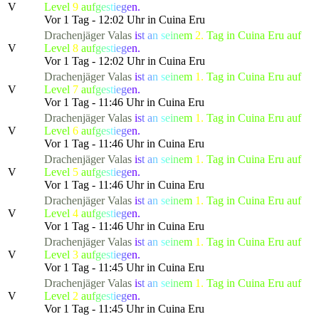
V
Level
9
a
u
f
g
e
s
t
i
e
g
e
n.
Vor 1 Tag - 12:02 Uhr in Cuina Eru
Drachenjäger
Valas
i
s
t
a
n
s
e
i
n
e
m
2.
Tag in Cuina Eru auf
V
Level
8
a
u
f
g
e
s
t
i
e
g
e
n.
Vor 1 Tag - 12:02 Uhr in Cuina Eru
Drachenjäger
Valas
i
s
t
a
n
s
e
i
n
e
m
1.
Tag in Cuina Eru auf
V
Level
7
a
u
f
g
e
s
t
i
e
g
e
n.
Vor 1 Tag - 11:46 Uhr in Cuina Eru
Drachenjäger
Valas
i
s
t
a
n
s
e
i
n
e
m
1.
Tag in Cuina Eru auf
V
Level
6
a
u
f
g
e
s
t
i
e
g
e
n.
Vor 1 Tag - 11:46 Uhr in Cuina Eru
Drachenjäger
Valas
i
s
t
a
n
s
e
i
n
e
m
1.
Tag in Cuina Eru auf
V
Level
5
a
u
f
g
e
s
t
i
e
g
e
n.
Vor 1 Tag - 11:46 Uhr in Cuina Eru
Drachenjäger
Valas
i
s
t
a
n
s
e
i
n
e
m
1.
Tag in Cuina Eru auf
V
Level
4
a
u
f
g
e
s
t
i
e
g
e
n.
Vor 1 Tag - 11:46 Uhr in Cuina Eru
Drachenjäger
Valas
i
s
t
a
n
s
e
i
n
e
m
1.
Tag in Cuina Eru auf
V
Level
3
a
u
f
g
e
s
t
i
e
g
e
n.
Vor 1 Tag - 11:45 Uhr in Cuina Eru
Drachenjäger
Valas
i
s
t
a
n
s
e
i
n
e
m
1.
Tag in Cuina Eru auf
V
Level
2
a
u
f
g
e
s
t
i
e
g
e
n.
Vor 1 Tag - 11:45 Uhr in Cuina Eru