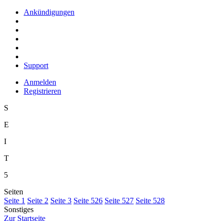
Ankündigungen
Support
Anmelden
Registrieren
S
E
I
T
5
Seiten
S
eite 1
S
e
ite 2
Se
i
te 3
Sei
t
e 526
Seite
5
27
Seite 5
2
8
Sonstiges
Z
ur Startseite