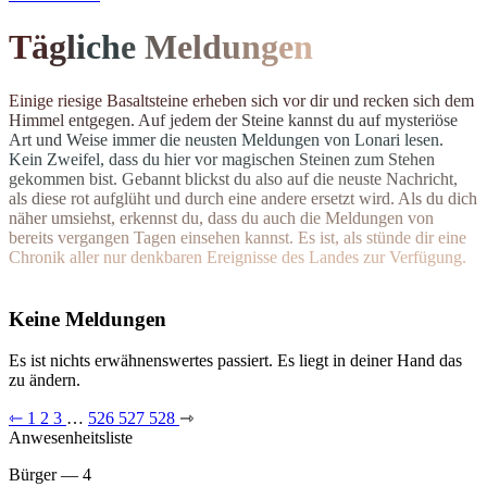
T
ä
g
l
i
c
h
e
M
el
d
u
n
g
e
n
E
i
n
i
g
e
r
i
e
s
i
g
e
B
a
s
a
l
t
s
t
e
i
n
e
e
r
h
e
b
e
n
s
i
c
h
v
o
r
d
i
r
u
n
d
r
e
c
k
e
n
s
i
c
h
d
e
m
H
i
m
m
e
l
e
n
t
g
e
g
e
n
.
A
u
f
j
e
d
e
m
d
e
r
S
t
e
i
n
e
k
a
n
n
s
t
d
u
a
u
f
m
y
s
t
e
r
i
ö
s
e
A
r
t
u
n
d
W
e
i
s
e
i
m
m
e
r
d
i
e
n
e
u
s
t
e
n Meldungen von Lonari lesen.
Ke
i
n
Z
w
e
i
f
e
l
,
d
a
s
s
d
u
h
i
e
r
v
o
r
m
a
g
i
s
c
h
e
n
S
t
e
i
n
e
n
z
u
m
S
t
e
h
e
n
g
e
k
o
m
m
e
n
b
i
s
t
.
G
e
b
a
n
n
t
b
l
i
c
k
s
t
d
u
a
l
s
o
a
u
f
d
i
e
n
e
u
s
t
e
N
a
c
h
r
i
c
h
t
,
a
l
s
d
i
e
s
e
r
o
t
a
u
f
g
l
ü
h
t
u
n
d
d
u
r
c
h
e
i
n
e
andere ersetzt wird. Als du dich
n
ä
h
e
r
u
m
s
i
e
h
s
t
,
e
r
k
e
n
n
s
t
d
u
,
d
a
s
s
d
u
a
u
c
h
d
i
e
M
e
l
d
u
n
g
e
n
v
o
n
b
e
r
e
i
t
s
v
e
r
g
a
n
g
e
n
T
a
g
e
n
e
i
n
s
e
h
e
n
k
a
n
n
s
t
.
E
s
i
s
t
,
a
l
s
s
t
ü
n
d
e
d
i
r
e
i
n
e
C
h
r
o
n
i
k
a
l
l
e
r
n
u
r
d
e
n
k
b
a
r
e
n
E
r
e
i
g
n
isse des Landes zur Verfügung.
Keine Meldungen
Es ist nichts erwähnenswertes passiert. Es liegt in deiner Hand das
zu ändern.
⇽
1
2
3
…
526
527
528
⇾
Anwesenheitsliste
Bürger — 4