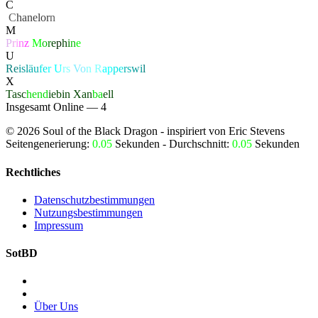
C
‏
C
hanelor
n
M
P
r
i
n
z
M
o
r
e
p
h
i
n
e
U
Re
isl
äu
fe
r
U
rs
Vo
n R
ap
pe
rs
wi
l
X
Tasc
hend
iebin
Xan
ba
ell
Insgesamt Online — 4
©
2026
Soul of the Black Dragon
- inspiriert von Eric Stevens
Seitengenerierung:
0.05
Sekunden - Durchschnitt:
0.05
Sekunden
Rechtliches
Datenschutzbestimmungen
Nutzungsbestimmungen
Impressum
SotBD
Über Uns