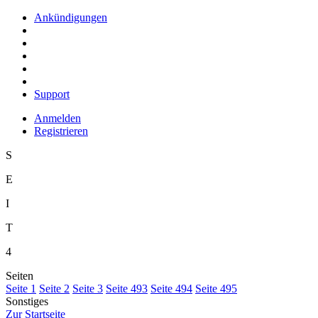
Ankündigungen
Support
Anmelden
Registrieren
S
E
I
T
4
Seiten
S
eite 1
S
e
ite 2
Se
i
te 3
Sei
t
e 493
Seite
4
94
Seite 4
9
5
Sonstiges
Z
ur Startseite