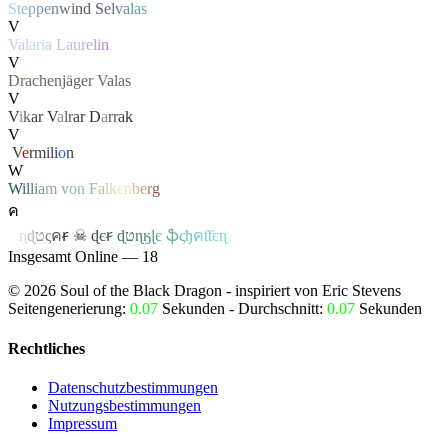
S
t
e
p
p
e
n
w
i
n
d
S
e
l
v
a
l
a
s
V
V
a
l
a
r
i
a
L
a
u
r
e
l
i
n
V
Drachenjäger
Valas
V
V
i
k
a
r
V
a
lr
a
r
D
a
rr
a
k
V
‏
V
e
rmili
o
n
W
W
i
l
l
i
a
m
v
o
n
F
a
l
k
e
n
b
e
r
g
ค
ค
ɳ
ɖ
ט
ς
ค
ꞧ
☠
ɖ
є
ꞧ
ɖ
ט
ɳ
ӄ
ɭ
є
ֆ
ς
ђ
ค
ƭƭєɳ
Insgesamt Online — 18
©
2026
Soul of the Black Dragon
- inspiriert von Eric Stevens
Seitengenerierung:
0.07
Sekunden - Durchschnitt:
0.07
Sekunden
Rechtliches
Datenschutzbestimmungen
Nutzungsbestimmungen
Impressum