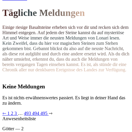
T
ä
g
l
i
c
h
e
M
el
d
u
n
g
e
n
E
i
n
i
g
e
r
i
e
s
i
g
e
B
a
s
a
l
t
s
t
e
i
n
e
e
r
h
e
b
e
n
s
i
c
h
v
o
r
d
i
r
u
n
d
r
e
c
k
e
n
s
i
c
h
d
e
m
H
i
m
m
e
l
e
n
t
g
e
g
e
n
.
A
u
f
j
e
d
e
m
d
e
r
S
t
e
i
n
e
k
a
n
n
s
t
d
u
a
u
f
m
y
s
t
e
r
i
ö
s
e
A
r
t
u
n
d
W
e
i
s
e
i
m
m
e
r
d
i
e
n
e
u
s
t
e
n Meldungen von Lonari lesen.
Ke
i
n
Z
w
e
i
f
e
l
,
d
a
s
s
d
u
h
i
e
r
v
o
r
m
a
g
i
s
c
h
e
n
S
t
e
i
n
e
n
z
u
m
S
t
e
h
e
n
g
e
k
o
m
m
e
n
b
i
s
t
.
G
e
b
a
n
n
t
b
l
i
c
k
s
t
d
u
a
l
s
o
a
u
f
d
i
e
n
e
u
s
t
e
N
a
c
h
r
i
c
h
t
,
a
l
s
d
i
e
s
e
r
o
t
a
u
f
g
l
ü
h
t
u
n
d
d
u
r
c
h
e
i
n
e
andere ersetzt wird. Als du dich
n
ä
h
e
r
u
m
s
i
e
h
s
t
,
e
r
k
e
n
n
s
t
d
u
,
d
a
s
s
d
u
a
u
c
h
d
i
e
M
e
l
d
u
n
g
e
n
v
o
n
b
e
r
e
i
t
s
v
e
r
g
a
n
g
e
n
T
a
g
e
n
e
i
n
s
e
h
e
n
k
a
n
n
s
t
.
E
s
i
s
t
,
a
l
s
s
t
ü
n
d
e
d
i
r
e
i
n
e
C
h
r
o
n
i
k
a
l
l
e
r
n
u
r
d
e
n
k
b
a
r
e
n
E
r
e
i
g
n
isse des Landes zur Verfügung.
Keine Meldungen
Es ist nichts erwähnenswertes passiert. Es liegt in deiner Hand das
zu ändern.
⇽
1
2
3
…
493
494
495
⇾
Anwesenheitsliste
Götter — 2