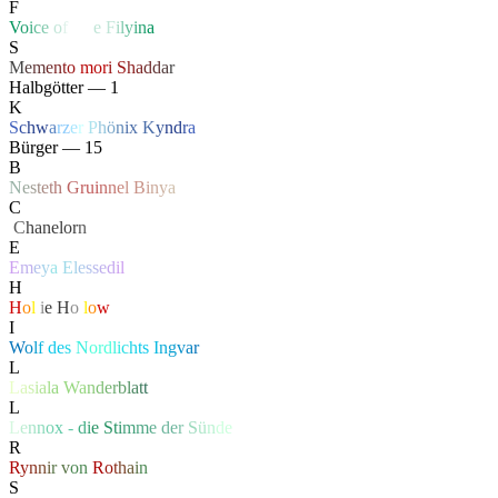
F
V
o
i
c
e
o
f
Li
f
e
F
i
l
y
i
n
a
S
M
e
m
e
n
t
o
mo
r
i
S
h
a
d
d
a
r
Halbgötter — 1
K
S
c
h
w
a
r
z
e
r
P
h
ö
n
ix
K
y
n
d
r
a
Bürger — 15
B
N
e
s
t
e
t
h
G
ru
i
n
n
e
l
B
i
n
y
a
C
‏
C
hanelor
n
E
E
m
e
y
a
E
l
e
s
s
e
d
il
H
H
o
l
l
i
e
H
o
l
l
o
w
I
W
o
l
f
d
e
s
N
or
d
l
i
c
h
t
s
I
n
g
v
a
r
L
L
a
s
i
a
l
a
W
a
n
d
e
r
b
l
a
t
t
L
L
e
n
n
o
x
-
d
i
e S
t
i
m
m
e
d
e
r
S
ü
n
de
R
R
y
n
n
i
r
v
o
n
R
o
t
h
a
i
n
S