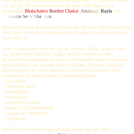
Entscheidung nicht sonderlich schwer gefallen ^^ Undzwar heißen
wir alle drei Bewerber in unseren Reihen willkommen, also
Gratulation
Bl
ut
sc
ha
tt
en
Bo
rd
re
t
Ch
ak
ai
,
An
sä
ss
ig
e
Rayla
und
G
r
a
u
sa
m
e
S
e
e
l
e
S
h
a
n
a
y
i
a
!
Ihr seid von nun an geweihte Priester des Servers, erfüllt uns alle mit
Stolz und viel Spaß mit Euren neuen Aufgaben - und es sind nicht
zu wenige :D
Aber es geht heute nicht nur um die Priester alleine, sondern auch
um unsere lieben RP-Orte. Einige sind ja schon etwas älter
geworden und stammen aus unserer Anfangszeit, andere sind noch
ganz standard, was wir nun ändern möchten. So haben folgende
RP-Orte entweder einen ganz neuen Anstrich bekommen oder
wurden nur mit einem kleinen Farbverlauf geziert:
- Die Gärten
- flüsternder Bach
- Kristallhöhle
- Rosengarten
- Sonnenblumenfeld
- Strand -> Elfenbeinstrand
- Lagune der Verliebten
- Saphirmeer
Wenn ich nun nichts vergessen habe waren das alle. Neu