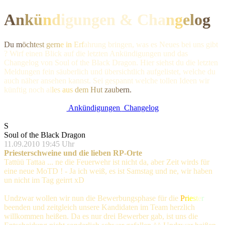
A
n
k
ü
n
d
igungen & Ch
a
n
g
e
l
o
g
Du m
öcht
est
gern
e in
Erf
ahrung bringen, was es Neues bei uns gibt
? Wirf einen Blick auf die letzten Ankündigungen und das
Changelog von Soul of the Black Dragon. Hier siehst du die letzten
Meldungen fein säuberlich und übersichtlich aufgelistet, welche du
auch näher ansehen kannst. Sei gespannt welche tollen Ideen wir
künftig noc
h al
les
aus
dem
Hut
zaub
ern.
Ankündigungen
Changelog
S
Soul of the Black Dragon
11.09.2010 19:45 Uhr
Priesterschweine und die lieben RP-Orte
Tattüü Tattaa ... ne die Feuerwehr ist nicht da, aber Zeit wirds für
eine neue MoTD ! - Ja ich weiß, es ist Samstag und ne, wir haben
un nicht im Tag geirrt xD
Undzwar wollen wir nun die Bewerbungsphase für die
P
r
i
e
s
t
e
r
beenden und zeitgleich unsere Kandidaten im Team herzlich
willkommen heißen. Da es nur drei Bewerber gab, ist uns die