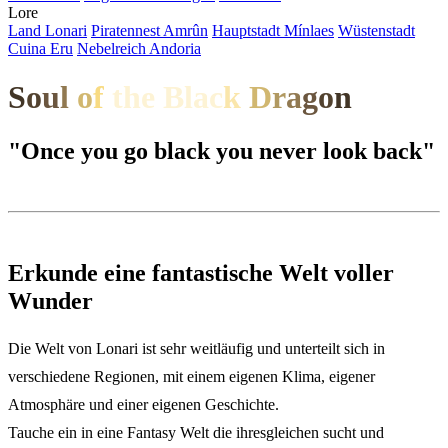
Lore
Land
L
onari
P
i
ratennest Amrûn
H
auptstadt Mínlaes
W
üstenstadt
Cuina Eru
N
ebelreich Andoria
S
o
u
l
o
f
the Bla
c
k
D
r
a
g
o
n
"Once you go black you never look back"
Erkunde eine fantastische Welt voller
Wunder
Die Welt von Lonari ist sehr weitläufig und unterteilt sich in
verschiedene Regionen, mit einem eigenen Klima, eigener
Atmosphäre und einer eigenen Geschichte.
Tauche ein in eine Fantasy Welt die ihresgleichen sucht und