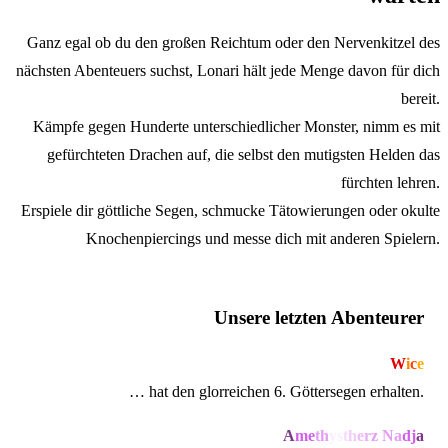
Ganz egal ob du den großen Reichtum oder den Nervenkitzel des
nächsten Abenteuers suchst, Lonari hält jede Menge davon für dich
bereit.
Kämpfe gegen Hunderte unterschiedlicher Monster, nimm es mit
gefürchteten Drachen auf, die selbst den mutigsten Helden das
fürchten lehren.
Erspiele dir göttliche Segen, schmucke Tätowierungen oder okulte
Knochenpiercings und messe dich mit anderen Spielern.
Unsere letzten Abenteurer
W
i
c
e
… hat den glorreichen 6. Göttersegen erhalten.
A
m
e
t
h
y
s
t
h
e
r
z
N
a
d
j
a