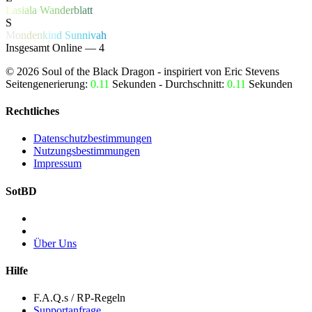
L
a
s
i
a
l
a
W
a
n
d
e
r
b
l
a
t
t
S
M
o
n
d
e
n
k
i
n
d
S
u
n
n
i
v
a
h
Insgesamt Online — 4
©
2026
Soul of the Black Dragon
- inspiriert von Eric Stevens
Seitengenerierung:
0.11
Sekunden - Durchschnitt:
0.11
Sekunden
Rechtliches
Datenschutzbestimmungen
Nutzungsbestimmungen
Impressum
SotBD
Über Uns
Hilfe
F.A.Q.s / RP-Regeln
Supportanfrage