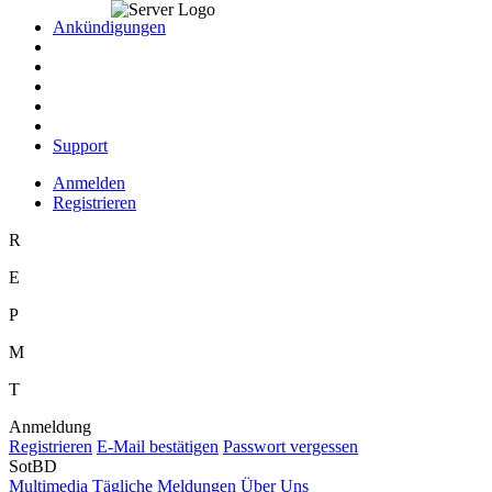
Ankündigungen
Support
Anmelden
Registrieren
R
E
P
M
T
Anmeldung
R
egistrieren
E
-Mail bestätigen
P
asswort vergessen
SotBD
M
ultimedia
T
ägliche Meldungen
Ü
b
er Uns