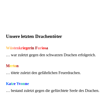
Unsere letzten Drachentöter
W
ü
s
t
e
n
k
r
i
e
g
e
r
i
n
F
u
r
i
o
s
a
… war zuletzt gegen den schwarzen Drachen erfolgreich.
M
er
to
n
… tötete zuletzt den gefährlichen Feuerdrachen.
K
a
t
z
e
Y
v
o
n
n
e
… bestand zuletzt gegen die gefürchtete Seele des Drachen.