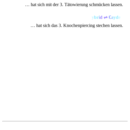
… hat sich mit der 3. Tätowierung schmücken lassen.
ꑛ
y
b
r
i
d
⇌
ꏸ
a
y
d
e
n
… hat sich das 3. Knochenpiercing stechen lassen.