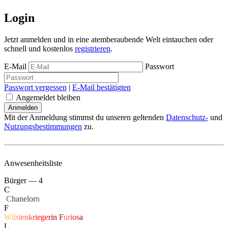
Login
Jetzt anmelden und in eine atemberaubende Welt eintauchen oder
schnell und kostenlos
registrieren
.
E-Mail
Passwort
Passwort vergessen
|
E-Mail bestätigten
Angemeldet bleiben
Mit der Anmeldung stimmst du unseren geltenden
Datenschutz-
und
Nutzungsbestimmungen
zu.
Anwesenheitsliste
Bürger — 4
C
‏
C
hanelor
n
F
W
ü
s
t
e
n
k
r
i
e
g
e
r
i
n
F
u
r
i
o
s
a
L