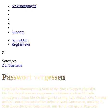
Ankündigungen
Support
Anmelden
Registrieren
Z
Sonstiges
Z
ur Startseite
P
a
s
s
w
o
rt ve
r
g
e
s
s
e
n
Herzlich Willkommen bei Soul of the Black Dragon (SotBD).
Du hast dein Passwort vergessen und kannst dich nicht mehr
einloggen ? Dann bist du hier genau richtig. Gib einfach den Namen
deines Charakters oder direkt deine E-Mail-Adresse an, um eine E-
Mail zugeschickt zu bekommen, mit der du ein neues Passwort