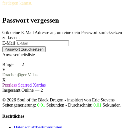
festlegen kannst.
Passwort vergessen
Gib deine E-Mail Adresse an, um eine dein Passwort zurücksetzen
zu lassen.
E-Mail
Anwesenheitsliste
Bürger — 2
V
Drachenjäger
Valas
X
P
e
e
r
l
e
s
s
S
ca
r
r
e
d
X
a
r
d
a
s
Insgesamt Online — 2
©
2026
Soul of the Black Dragon
- inspiriert von Eric Stevens
Seitengenerierung:
0.01
Sekunden - Durchschnitt:
0.01
Sekunden
Rechtliches
Datenschutzbestimmungen