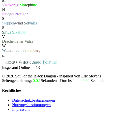
M
V
i
z
e
k
ö
n
i
g
M
o
r
e
p
h
i
n
e
N
K
r
ie
g
e
r
N
o
ri
g
o
n
S
S
t
e
p
p
e
n
w
i
n
d
S
e
l
v
a
l
a
s
S
S
i
r
i
u
s
S
i
k
a
r
y
a
n
V
Drachenjäger
Valas
W
W
i
l
l
i
a
m
v
o
n
F
a
l
k
e
n
b
e
r
g
ค
ค
ɳ
ɖ
ט
ς
ค
ꞧ
☠
ɖ
є
ꞧ
ɖ
ט
ɳ
ӄ
ɭ
є
ֆ
ς
ђ
ค
ƭƭєɳ
Insgesamt Online — 13
©
2026
Soul of the Black Dragon
- inspiriert von Eric Stevens
Seitengenerierung:
0.02
Sekunden - Durchschnitt:
0.02
Sekunden
Rechtliches
Datenschutzbestimmungen
Nutzungsbestimmungen
Impressum