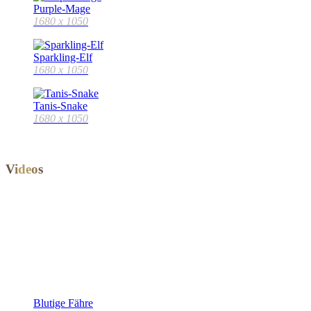
Purple-Mage
1680 x 1050
Sparkling-Elf
1680 x 1050
Tanis-Snake
1680 x 1050
V
i
d
e
o
s
Blutige Fähre