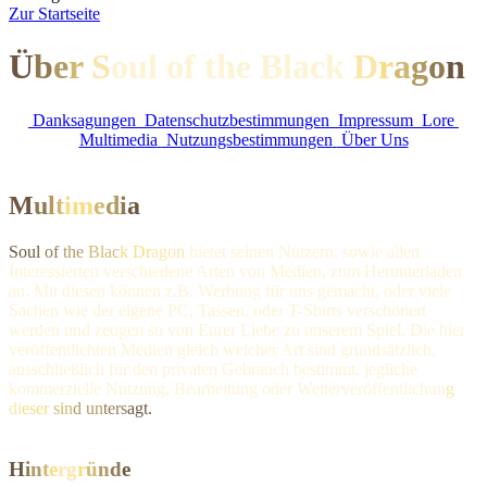
Z
ur Startseite
Ü
b
e
r
S
oul of the Black
D
r
a
g
o
n
Danksagungen
Datenschutzbestimmungen
Impressum
Lore
Multimedia
Nutzungsbestimmungen
Über Uns
M
u
l
t
i
m
e
d
i
a
Soul
of
the
Blac
k Dr
agon
bietet seinen Nutzern, sowie allen
Interessierten verschiedene Arten von Medien, zum Herunterladen
an. Mit diesen können z.B. Werbung für uns gemacht, oder viele
Sachen wie der eigene PC, Tassen, oder T-Shirts verschönert
werden und zeugen so von Eurer Liebe zu unserem Spiel. Die hier
veröffentlichten Medien gleich welcher Art sind grundsätzlich,
ausschließlich für den privaten Gebrauch bestimmt, jegliche
kommerzielle Nutzung, Bearbeitung oder Weiterveröffentli
chun
g
di
eser
sin
d un
ters
agt.
H
i
n
t
e
r
g
r
ü
n
d
e