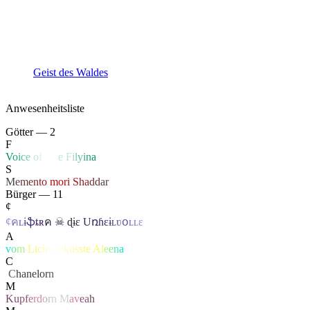
Geist des Waldes
Anwesenheitsliste
Götter — 2
F
V
o
i
c
e
o
f
Li
f
e
F
i
l
y
i
n
a
S
M
e
m
e
n
t
o
mo
r
i
S
h
a
d
d
a
r
Bürger — 11
¢
¢
ค
ʟ
ɨ
ֆ
ȶ
ʀ
ค
☠
ɖ
ɨ
ɛ
U
ռɦ
ɛ
ɨ
ʟ
ʋ
օ
ʟ
ʟ
ɛ
A
v
o
m
L
i
c
h
t
g
e
k
ü
s
s
t
e
A
l
e
e
n
a
C
‏
C
hanelor
n
M
K
u
p
f
e
r
d
o
r
n
M
a
v
e
a
h