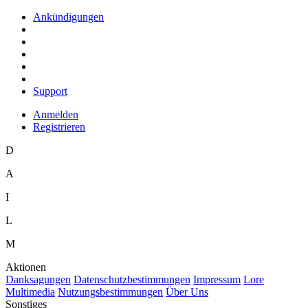
Ankündigungen
Support
Anmelden
Registrieren
D
A
I
L
M
Aktionen
D
anksagungen
D
a
tenschutzbestimmungen
I
mpressum
L
ore
M
ultimedia
N
utzungsbestimmungen
Ü
b
er Uns
Sonstiges